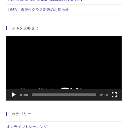
【GFA】送迎付クラス新設のお知らせ
GFAを攻略せよ
動
画
プ
レ
ー
ヤ
ー
00:00
01:08
カテゴリー
オンライントレーニング