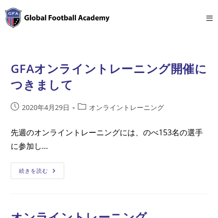
コ
ン
テ
ン
ツ
GFAオンライントレーニング開催に
へ
ス
つきまして
キ
ッ
投
投
2020年4月29日
オンライントレーニング
プ
稿
稿
公
カ
先週のオンライントレーニングには、のべ153名の選手
開
テ
に参加し…
日:
ゴ
リ
ー:
GFA
続きを読む
オ
ン
ラ
イ
ン
ト
オンライントレーニング