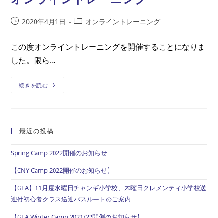
レ
ー
ニ
ン
投
投
2020年4月1日
オンライントレーニング
グ
稿
稿
開
催
公
カ
この度オンライントレーニングを開催することになりま
に
開
テ
つ
した。限ら…
き
日:
ゴ
ま
リ
し
て
ー:
オ
続きを読む
ン
ラ
イ
ン
ト
レ
最近の投稿
ー
ニ
ン
Spring Camp 2022開催のお知らせ
グ
【CNY Camp 2022開催のお知らせ】
【GFA】11月度水曜日チャンギ小学校、木曜日クレメンティ小学校送
迎付初心者クラス送迎バスルートのご案内
【GFA Winter Camp 2021/22開催のお知らせ】