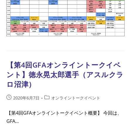
ン
ト
レ
ー
ニ
ン
グ
開
催
の
お
知
ら
せ
（6/16-
6/21
【第4回GFAオンライントークイベ
開
催
ント】徳永晃太郎選手（アスルクラ
分）
ロ沼津）
投
投
2020年6月7日
オンライントークイベント
稿
稿
公
カ
【第4回GFAオンライントークイベント概要】 今回は、
開
テ
GFA…
日:
ゴ
リ