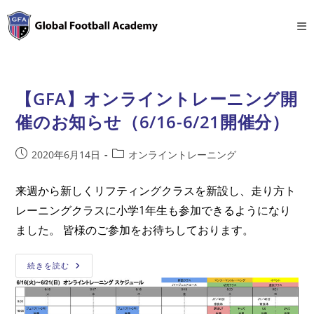
コ
ン
テ
ン
ツ
【GFA】オンライントレーニング開
へ
ス
催のお知らせ（6/16-6/21開催分）
キ
ッ
投
投
2020年6月14日
オンライントレーニング
プ
稿
稿
公
カ
来週から新しくリフティングクラスを新設し、走り方ト
開
テ
レーニングクラスに小学1年生も参加できるようになり
日:
ゴ
リ
ました。 皆様のご参加をお待ちしております。
ー:
【GFA】
続きを読む
オ
ン
ラ
イ