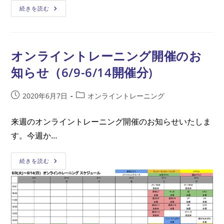
ー:
【第
続きを読む
4
回
GFA
オ
ン
ラ
オンライントレーニング開催のお
イ
ン
知らせ（6/9-6/14開催分)
ト
ー
ク
イ
投
投
2020年6月7日
オンライントレーニング
ベ
稿
稿
ン
ト】
公
カ
徳
来週のオンライントレーニング開催のお知らせいたしま
開
テ
永
晃
す。今週か…
日:
ゴ
太
リ
郎
選
ー:
オ
続きを読む
手
ン
（ア
ラ
ス
イ
ル
ン
ク
ト
ラ
レ
ロ
ー
沼
ニ
津）
ン