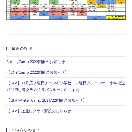
グ
開
催
の
お
知
ら
せ
（6/9-
6/14
開
最近の投稿
催
分)
Spring Camp 2022開催のお知らせ
【CNY Camp 2022開催のお知らせ】
【GFA】11月度水曜日チャンギ小学校、木曜日クレメンティ小学校送
迎付初心者クラス送迎バスルートのご案内
【GFA Winter Camp 2021/22開催のお知らせ】
【GFA】送迎付クラス新設のお知らせ
GFAを攻略せよ