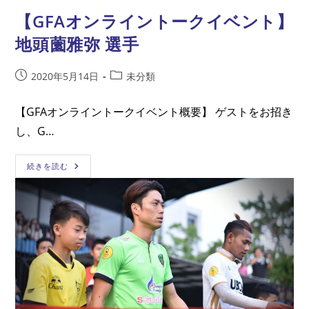
２
回
【GFAオンライントークイベント】
GFA
オ
地頭薗雅弥 選手
ン
ラ
イ
ン
投
投
2020年5月14日
未分類
ト
稿
稿
ー
ク
公
カ
イ
【GFAオンライントークイベント概要】 ゲストをお招き
開
テ
ベ
ン
し、G…
日:
ゴ
ト】
リ
浦
和
ー:
【GFA
続きを読む
レ
オ
ッ
ン
ズ
ラ
コ
イ
ー
ン
チ
ト
盛
ー
田
ク
剛
イ
平
ベ
さ
ン
ん
ト】
地
頭