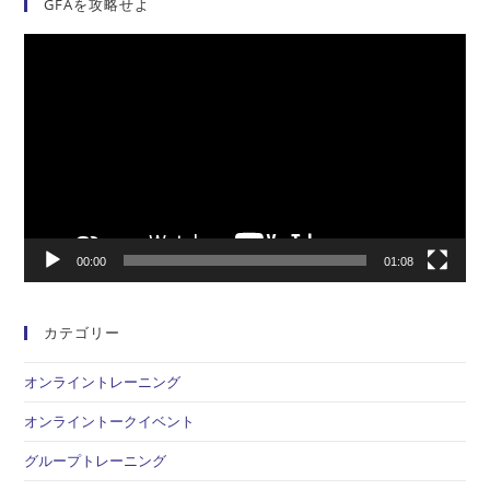
GFAを攻略せよ
動
画
プ
レ
ー
ヤ
ー
00:00
01:08
カテゴリー
オンライントレーニング
オンライントークイベント
グループトレーニング