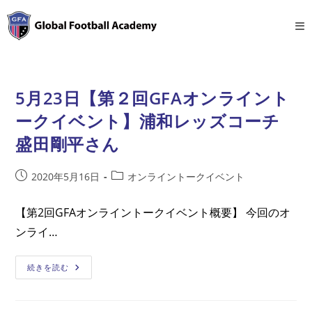
コ
ン
テ
ン
ツ
5月23日【第２回GFAオンライント
へ
ス
ークイベント】浦和レッズコーチ
キ
盛田剛平さん
ッ
プ
投
投
2020年5月16日
オンライントークイベント
稿
稿
公
カ
【第2回GFAオンライントークイベント概要】 今回のオ
開
テ
ンライ…
日:
ゴ
リ
ー:
5
続きを読む
月
23
日
【第